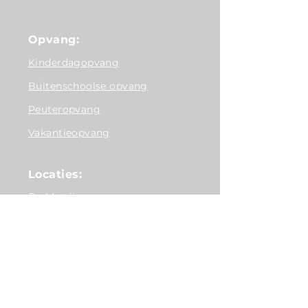
Opvang:
Kinderdagopvang
Buitenschoolse opvang
Peuteropvang
Vakantieopvang
Locaties:
De Matrijs
BSO Antonius
BSO de Loods
Overig: