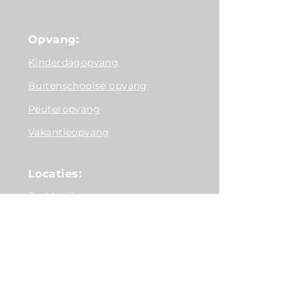
Opvang:
Kinderdagopvang
Buitenschoolse opvang
Peuteropvang
Vakantieopvang
Locaties:
De Matrijs
BSO Antonius
BSO de Loods
Overig: