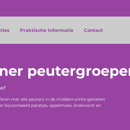
ties
Praktische informatie
Contact
iner peutergroepe
ef
feren met alle peuters in de middenruimte genieten
van bijvoorbeeld patatjes, appelmoes, knakworst en