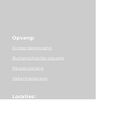
Opvang:
Kinderdagopvang
Buitenschoolse opvang
Peuteropvang
Vakantieopvang
Locaties:
De Matrijs
BSO Antonius
BSO de Loods