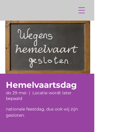
Hemelvaartsdag
do 29 mei
  |  
Locatie wordt later
bepaald
nationale feestdag, dus ook wij zijn
gesloten.